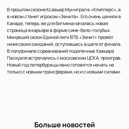
В прошлом сезоне Ксавьер Мун играл в «Клипперс», а
в новом станет игроком «Зенита». Его очень ценили в
Канаде, теперь же для бигмена началась новая
страница в карьере в форме сине-бело-голубых.
Минувший сезон Единой лиги ВТБ «Зенит» провёл
ниже своих ожиданий, оступившись в шаге от финала.
В полуфинале соревнований подопечные Хавьера
Паскуаля встречались с московским ЦСКА, проиграв.
Новый год петербуржцы явно готовятся начать не
только с новыми трансферами, но и с новыми силами.
Больше новостей