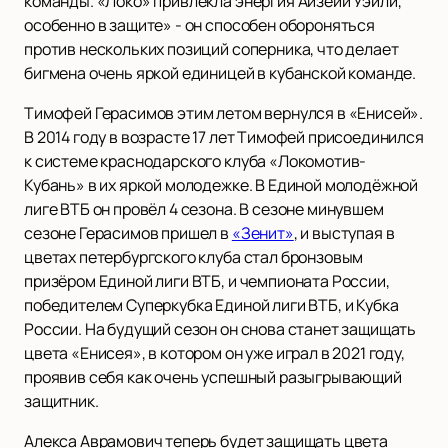
команды. «Локо» привлекла энергия Айзейи Уэйли,
особенно в защите» - он способен обороняться
против нескольких позиций соперника, что делает
бигмена очень яркой единицей в кубанской команде.
Тимофей Герасимов этим летом вернулся в «Енисей».
В 2014 году в возрасте 17 лет Тимофей присоединился
к системе краснодарского клуба «Локомотив-
Кубань» в их яркой молодежке. В Единой молодёжной
лиге ВТБ он провёл 4 сезона. В сезоне минувшем
сезоне Герасимов пришел в
«Зенит»
, и выступая в
цветах петербургского клуба стал бронзовым
призёром Единой лиги ВТБ, и чемпионата России,
победителем Суперкубка Единой лиги ВТБ, и Кубка
России. На будущий сезон он снова станет защищать
цвета «Енисея», в котором он уже играл в 2021 году,
проявив себя как очень успешный разыгрывающий
защитник.
Алекса Аврамович теперь будет защищать цвета