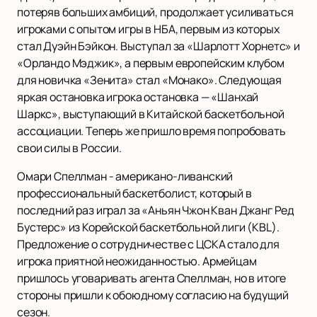
потеряв больших амбиций, продолжает усиливаться
игроками с опытом игры в НБА, первым из которых
стал Дуэйн Бэйкон. Выступал за «Шарлотт Хорнетс» и
«Орландо Мэджик», а первым европейским клубом
для новичка «Зенита» стал «Монако». Следующая
яркая остановка игрока остановка — «Шанхай
Шаркс», выступающий в Китайской баскетбольной
ассоциации. Теперь же пришло время попробовать
свои силы в России.
Омари Спеллман - американо-ливанский
профессиональный баскетболист, который в
последний раз играл за «Аньян Чжон Кван Джанг Ред
Бустерс» из Корейской баскетбольной лиги (KBL).
Предложение о сотрудничестве с ЦСКА стало для
игрока приятной неожиданностью. Армейцам
пришлось уговаривать агента Спеллман, но в итоге
стороны пришли к обоюдному согласию на будущий
сезон.