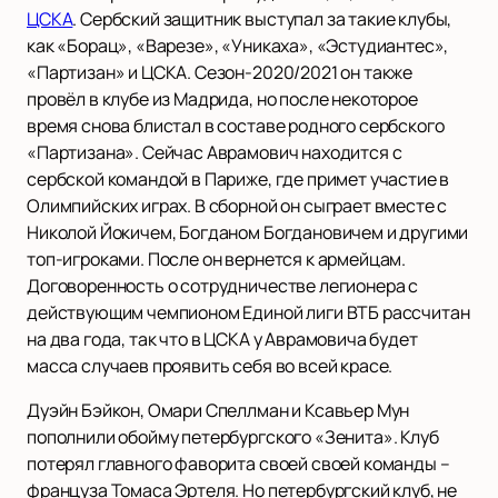
ЦСКА
. Сербский защитник выступал за такие клубы,
как «Борац», «Варезе», «Уникаха», «Эстудиантес»,
«Партизан» и ЦСКА. Сезон-2020/2021 он также
провёл в клубе из Мадрида, но после некоторое
время снова блистал в составе родного сербского
«Партизана». Сейчас Аврамович находится с
сербской командой в Париже, где примет участие в
Олимпийских играх. В сборной он сыграет вместе с
Николой Йокичем, Богданом Богдановичем и другими
топ-игроками. После он вернется к армейцам.
Договоренность о сотрудничестве легионера с
действующим чемпионом Единой лиги ВТБ рассчитан
на два года, так что в ЦСКА у Аврамовича будет
масса случаев проявить себя во всей красе.
Дуэйн Бэйкон, Омари Спеллман и Ксавьер Мун
пополнили обойму петербургского «Зенита». Клуб
потерял главного фаворита своей своей команды –
француза Томаса Эртеля. Но петербургский клуб, не