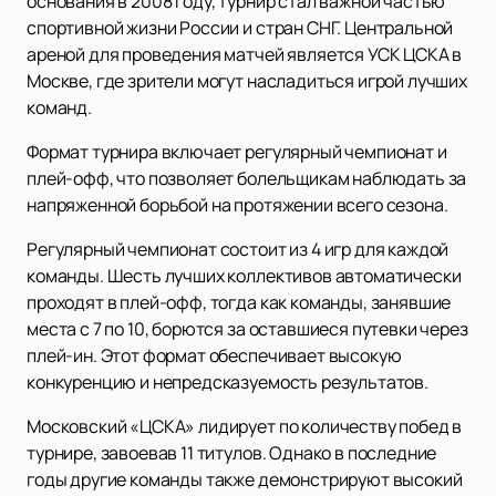
основания в 2008 году, турнир стал важной частью
спортивной жизни России и стран СНГ. Центральной
ареной для проведения матчей является УСК ЦСКА в
Москве, где зрители могут насладиться игрой лучших
команд.
Формат турнира включает регулярный чемпионат и
плей-офф, что позволяет болельщикам наблюдать за
напряженной борьбой на протяжении всего сезона.
Регулярный чемпионат состоит из 4 игр для каждой
команды. Шесть лучших коллективов автоматически
проходят в плей-офф, тогда как команды, занявшие
места с 7 по 10, борются за оставшиеся путевки через
плей-ин. Этот формат обеспечивает высокую
конкуренцию и непредсказуемость результатов.
Московский «ЦСКА» лидирует по количеству побед в
турнире, завоевав 11 титулов. Однако в последние
годы другие команды также демонстрируют высокий