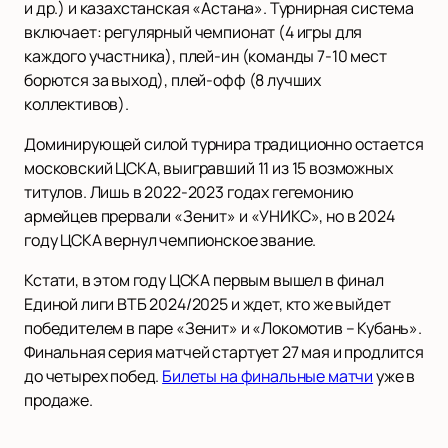
и др.) и казахстанская «Астана». Турнирная система
включает: регулярный чемпионат (4 игры для
каждого участника), плей-ин (команды 7-10 мест
борются за выход), плей-офф (8 лучших
коллективов).
Доминирующей силой турнира традиционно остается
московский ЦСКА, выигравший 11 из 15 возможных
титулов. Лишь в 2022-2023 годах гегемонию
армейцев прервали «Зенит» и «УНИКС», но в 2024
году ЦСКА вернул чемпионское звание.
Кстати, в этом году ЦСКА первым вышел в финал
Единой лиги ВТБ 2024/2025 и ждет, кто же выйдет
победителем в паре «Зенит» и «Локомотив – Кубань».
Финальная серия матчей стартует 27 мая и продлится
до четырех побед.
Билеты на финальные матчи
уже в
продаже.