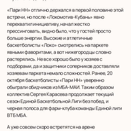
«Пари НН» отлично держался в первой половине этой
встречи, но после «Локомотив-Кубань» явно
перехватил инициативу, начал жестко
прессинговать, видно было, что у гостей просто
больше энергии. Высокие и атлетичные
баскетболисты «Локо» смотрелись на паркете
явными фаворитами, а вот нижегородцы словно
растерялись. Не все хорошо было у хозяев с
подборами, да и защитники соперников доставляли
хозяевам паркета немало сложностей. Ранее, 20
октября баскетболисты «Пари НН» уверенно
обыграли обидчиков из МБА-МАИ. Таким образом
коллектив Сергея Карасева продолжает текущий
сезон Единой Баскетбольной Лиги без побед, и
черная полоса для фарм-клуба команды Единой лиги
ВТБ МБА.
А уже совсем скоро встретятся на арене