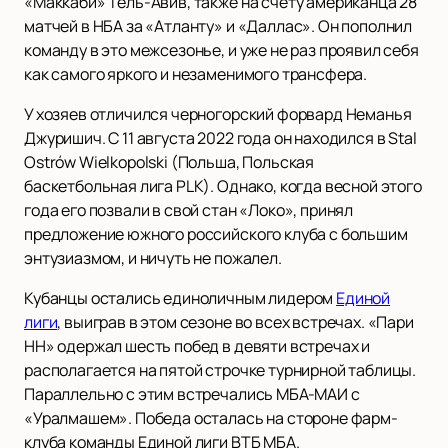
«Маккаби» Тель-Авив, также на счету американца 28
матчей в НБА за «Атланту» и «Даллас». Он пополнил
команду в это межсезонье, и уже не раз проявил себя
как самого яркого и незаменимого трансфера.
У хозяев отличился черногорский форвард Неманья
Джуришич. С 11 августа 2022 года он находился в Stal
Ostrów Wielkopolski (Польша, Польская
баскетбольная лига PLK). Однако, когда весной этого
года его позвали в свой стан «Локо», принял
предложение южного российского клуба с большим
энтузиазмом, и ничуть не пожалел.
Кубанцы остались единоличным лидером
Единой
лиги
, выиграв в этом сезоне во всех встречах. «Пари
НН» одержал шесть побед в девяти встречах и
располагается на пятой строчке турнирной таблицы.
Параллельно с этим встречались МБА-МАИ с
«Уралмашем». Победа осталась на стороне фарм-
клуба команды Единой лиги ВТБ МБА.