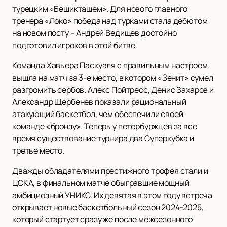
турецким «Бешикташем». Для нового главного
тренера «Локо» победа над турками стала дебютом
на новом посту – Андрей Ведищев достойно
подготовил игроков в этой битве.
Команда Хавьера Паскуаля с правильным настроем
вышла на матч за 3-е место, в котором «Зенит» сумел
разгромить сербов. Алекс Пойтресс, Денис Захаров и
Александр Щербенев показали рациональный
атакующий баскетбол, чем обеспечили своей
команде «бронзу». Теперь у петербуржцев за все
время существование турнира два Суперкубка и
третье место.
Дважды обладателями престижного трофея стали и
ЦСКА, в финальном матче обыгравшие мощный
амбициозный УНИКС. Их девятая в этом году встреча
открывает новые баскетбольный сезон 2024-2025,
который стартует сразу же после межсезонного