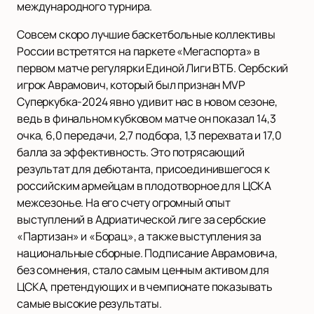
международного турнира.
Совсем скоро лучшие баскетбольные коллективы
России встретятся на паркете «Мегаспорта» в
первом матче регулярки Единой Лиги ВТБ. Сербский
игрок Аврамович, который был признан MVP
Суперкубка-2024 явно удивит нас в новом сезоне,
ведь в финальном кубковом матче он показал 14,3
очка, 6,0 передачи, 2,7 подбора, 1,3 перехвата и 17,0
балла за эффективность. Это потрясающий
результат для дебютанта, присоединившегося к
российским армейцам в плодотворное для ЦСКА
межсезонье. На его счету огромный опыт
выступлений в Адриатической лиге за сербские
«Партизан» и «Борац», а также выступления за
национальные сборные. Подписание Аврамовича,
без сомнения, стало самым ценным активом для
ЦСКА, претендующих и в чемпионате показывать
самые высокие результаты.