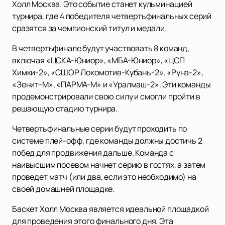
Холл Москва. Это событие станет кульминацией
турнира, где 4 победителя четвертьфинальных серий
сразятся за чемпионский титул и медали.
В четвертьфинале будут участвовать 8 команд,
включая «ЦСКА-Юниор», «МБА-Юниор», «ЦСП
Химки-2», «СШОР Локомотив-Кубань-2», «Руна-2»,
«Зенит-М», «ПАРМА-М» и «Уралмаш-2». Эти команды
продемонстрировали свою силу и смогли пройти в
решающую стадию турнира.
Четвертьфинальные серии будут проходить по
системе плей-офф, где команды должны достичь 2
побед для продвижения дальше. Команда с
наивысшим посевом начнет серию в гостях, а затем
проведет матч (или два, если это необходимо) на
своей домашней площадке.
Баскет Холл Москва является идеальной площадкой
для проведения этого финального дня. Эта