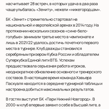
насчитывает 28 встреч, в которых удача в два раза
чаще улыбалась «Зениту», нежели «нижегородцам».
БК «Зенит» стремительно стартовал на
национальной и европейской аренах в 2014 году. На
протяжении нескольких сезонов «сине-бело-
голубые» занимали третье место в чемпионате и
лишь в 2021/22 удалось достичь почетного первого
места в турнире. Клуб дважды становился
серебряным призером Кубка России и обладателем
Суперкубка Единой лиги ВТБ. Успехам
предшествовала серьезная работа игроков,
неоднократное обновление основного и тренерского
составов. В настоящее время команда Хавьера
Паскуаля находится в середине турнирной таблицы и
настроена добиться максимальных результатов.
В гостях выступит БК «Пари Нижний Новгород». В
2000-м клуб впервые заявил о себе в Высшей лиге, а