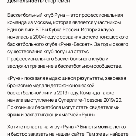
Деятельность
:
спортсмен
Баскетбольный клуб Руна — это профессиональная
команда из Москвы, которая является участником
Единой лиги ВТБ и Кубка России. История клуба
началась в 2004 году с создания детско-юношеского
баскетбольного клуба «Руна-Баскет». За годы своего
существования клуб получил статус
Профессионального баскетбольного клуба и
заслужил признание в баскетбольном сообществе.
«Руна» показала выдающиеся результаты, завоевав
бронзовые медали детско-юношеской
баскетбольной лиги в 2019 году. Команда также
начала выступление в Суперлиге-1 сезона 2019/20.
Поклонники баскетбола могут стать свидетелями
ярких и захватывающих матчей «Руны».
Хотите попасть на игру «Руны»? Билеты можно легко
и быстро заказать на нашем сайте. Там же вы найдете