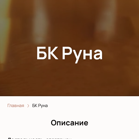
БК Руна
Главная
БК Руна
Описание