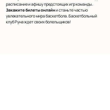
расписание и афишу предстоящих игр команды.
Закажите билеты онлайн
и станьте частью
увлекательного мирa баскетбола. Баскетбольный
клуб Руна ждет своих болельщиков!
ЕДИНАЯ ЛИГА ВТБ | VTB UNITED LEAGUE
Матчи и билеты
Новости
О нас