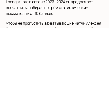
Loongs», где в сезоне 2023–2024 он продолжает
впечатлять, набирая по трём статистическим
показателям от 10 баллов.
Чтобы не пропустить захватывающие матчи Алексея
Шведа, вы можете
купить билеты
на нашем сайте —
легко и быстро. Ознакомьтесь с расписанием и
афишей на нашем сайте, чтобы всегда быть в курсе
предстоящих игр.
ЕДИНАЯ ЛИГА ВТБ | VTB UNITED LEAGUE