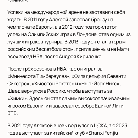
Успехи на международной арене не заставили себя
ждать. В 2011 году Алексей завоевал бронзу на
чемпионате Европы, а в 2012 году повторил этот
успех на Олимпийских играх в Лондоне, став одним из
лучших игроков турнира. В 2013 году он стал вторым
российским баскетболистом, приглашённым на Матч
всех звёзд НБА, после Андрея Кириленко.
После трёх сезонов в НБА, где он играл за
«Миннесота Тимбервулвз», «Филадельфия Севенти
Сиксерс», «Хьюстон Рокетс» и «Нью-Йорк Никс»,
Швед вернулся в Россию, чтобы выступать за
«Химки». Здесь он стал самым высокооплачиваемым
игроком Евролиги и завоевал серебро Единой Лиги
ВТБ.
В 2021 году Алексей вновь вернулся в ЦСКА, а с 2023
года выступает за китайский клуб «Shanxi Fenjiu