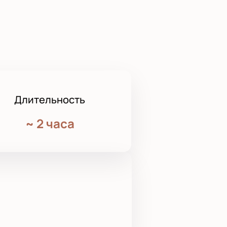
Длительность
~
2 часа