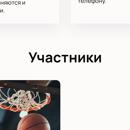
телефону.
аняются и
и.
Участники