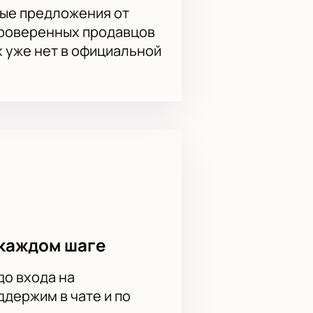
ые предложения от
проверенных продавцов
х уже нет в официальной
каждом шаге
до входа на
держим в чате и по