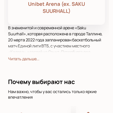
Unibet Arena (ex. SAKU
SUURHALL)
В знаменитой и современной арене «Saku
Suurhall», которая расположена в городе Таллине,
20 марта 2022 года запланирован баскетбольный
матч Единой лиги ВТБ, с участием местного
«Калева» и гостей из Санкт-Петербурга под
названием «Зенит». Дата и время игры могут быть
Читать дальше...
изменены, о чем будет написано на нашем сайте.
В буквальном смысле таллинский «Калев» -
легенда советского и эстонского спорта. Для
Почему выбирают нас
многих болельщиков этот клуб остался в памяти,
как последний победитель чемпионата СССР.
Нам важно, чтобы у вас остались только яркие
После сложного периода 1990-х годов команда
впечатления
обрела второе дыхание и вновь вышла на привычно
высокий уровень, четыре раза стал лучшим в
Эстонии.