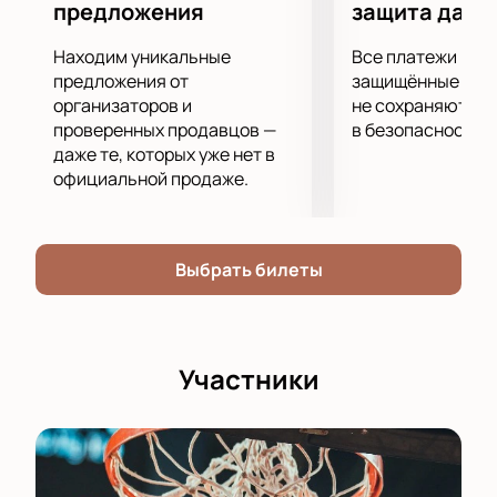
предложения
защита данн
Находим уникальные
Все платежи про
предложения от
защищённые шлю
организаторов и
не сохраняются 
проверенных продавцов —
в безопасности.
даже те, которых уже нет в
официальной продаже.
Выбрать билеты
Участники