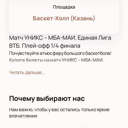
Площадка
Баскет-Холл (Казань)
Матч УНИКС – МБА-МАИ. Единая Лига
ВТБ. Плей-офф 1/4 финала
Почувствуйте атмосферу большого баскетбола!
Купите билеты на матч УНИКС – МБА-МАИ.
Единая Лига ВТБ. Плей-офф 1/4 финала
—
Читать дальше...
окажитесь в центре борьбы за выход в полуфинал.
Турнир с 2008 года собирает сильнейшие клубы
России, дарит болельщикам яркие моменты и
настоящие спортивные эмоции. Каждый бросок
Почему выбирают нас
меняет ход встречи, поддержка трибун заряжает
игроков энергией.
Нам важно, чтобы у вас остались только яркие
впечатления
Место проведения