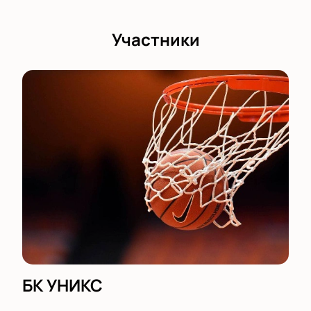
гости из Москвы славятся упорством и командным
духом. Борьба за выход в полуфинал обещает быть
напряжённой.
Участники
Яркие моменты на паркете
Поддержка трибун
Эмоции от каждого заброшенного мяча
Купить билеты на матч УНИКС – МБА-
МАИ онлайн
Купите билет на баскетбол онлайн через сайт и
выберите лучшие места с помощью интерактивной
схемы зала. Стоимость зависит от выбранного
сектора: выберите места у паркета или в верхних
рядах — найдите оптимальный вариант для себя!
Возможности для болельщиков:
Выбор мест по схеме зала для лучшего обзора
Безопасная онлайн-оплата билетов
БК УНИКС
Бронирование через сайт или по телефону —
менеджер поможет выбрать лучшие места