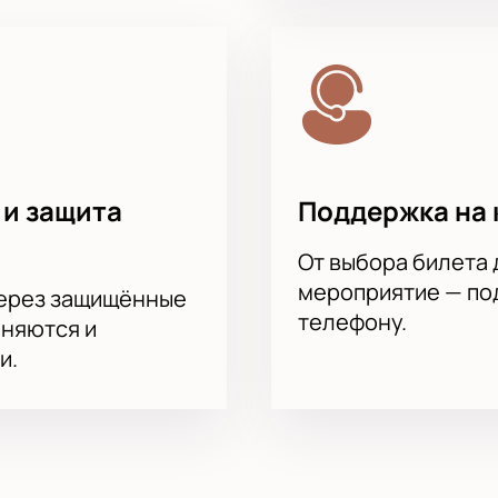
в на матч видна сразу при выборе
н без очередей
 с помощью менеджера
ей комфорта
ля корпоративных клиентов
 и защита
Поддержка на 
От выбора билета 
мероприятие — под
через защищённые
телефону.
аняются и
и.