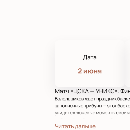
Дата
2 июня
Матч «ЦСКА — УНИКС». Фин
Болельщиков ждет праздник баскет
заполненные трибуны — этот баск
увидьте ключевые моменты своим
любимый клуб на пути к победе.
Читать дальше...