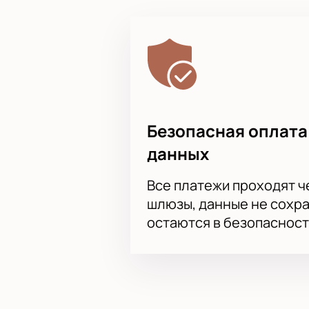
Прозрачная стоимость билето
Быстрое бронирование онлай
Покупка билета по телефону
ВИП (VIP)-ложи для ценител
Специальные предложения д
Безопасная оплата
данных
Все платежи проходят 
шлюзы, данные не сохр
остаются в безопасност