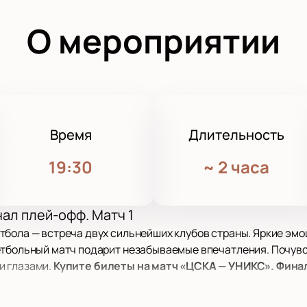
О мероприятии
Время
Длительность
19:30
~
2 часа
ал плей-офф. Матч 1
бола — встреча двух сильнейших клубов страны. Яркие эмо
етбольный матч подарит незабываемые впечатления. Почув
и глазами.
Купите билеты на матч «ЦСКА — УНИКС». Финал