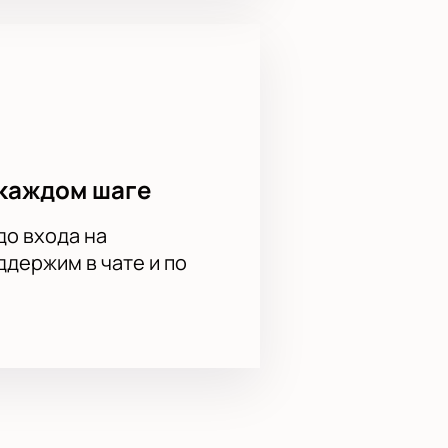
каждом шаге
до входа на
держим в чате и по