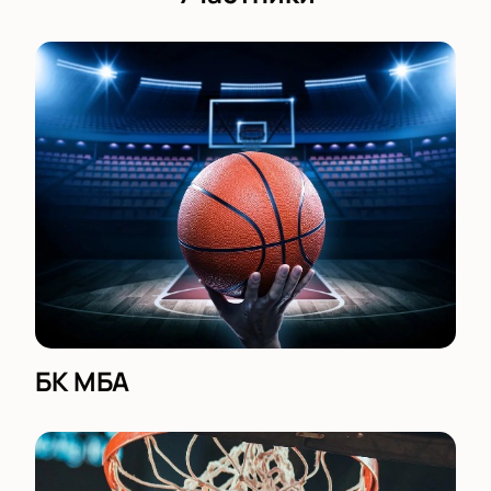
ожидаемых матчей сезона. Не откладывайте, ведь
такие события собирают полные трибуны. 15
января в Баскет Холле Москва вас ждёт баскетбол
высшего класса!
БК МБА