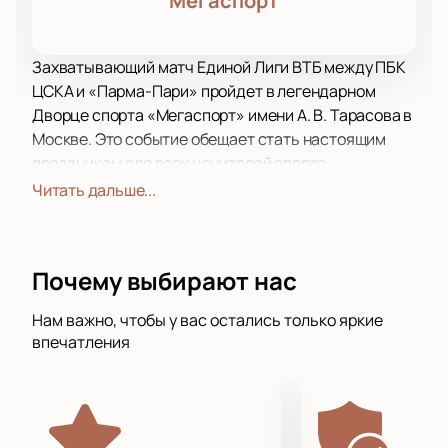
Мегаспорт
Захватывающий матч Единой Лиги ВТБ между ПБК
ЦСКА и «Парма-Пари» пройдет в легендарном
Дворце спорта «Мегаспорт» имени А. В. Тарасова в
Москве. Это событие обещает стать настоящим
праздником для всех ценителей спорта.
ЦСКА — самый титулованный российский
Читать дальше...
баскетбольный клуб, который занимает второе
место в Европе по количеству трофеев после
знаменитого мадридского «Реала». Их соперник,
Почему выбирают нас
«Парма», представляет Пермь и является
двукратным обладателем Кубка России. Оба клуба
Нам важно, чтобы у вас остались только яркие
выступают в Единой Лиге ВТБ, турнире, который
впечатления
объединяет лучшие команды Восточной и
Северной Европы и имеет статус чемпионата
России.
Дворец спорта «Мегаспорт» — это современное