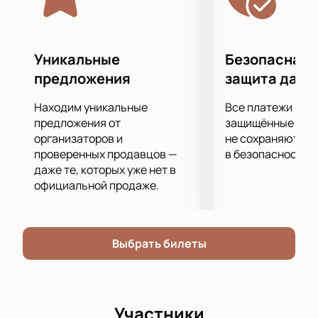
баскетбольного праздника, не упустите
возможность
купить билеты
на нашем сайте. Это
будет вечер, наполненный яркими моментами и
спортивным азартом, который нельзя пропустить.
Уникальные
Безопасная 
КСК Арена готова принять всех любителей
предложения
защита данн
баскетбола в своих современных и комфортных
условиях. Здесь каждый найдет для себя что-то
Находим уникальные
Все платежи про
особенное: от захватывающих игровых моментов
предложения от
защищённые шлю
до атмосферы единства и поддержки болельщиков.
организаторов и
не сохраняются 
проверенных продавцов —
в безопасности.
Спешите купить билеты на нашем сайте, чтобы
даже те, которых уже нет в
лично пережить эмоции, которые подарит этот
официальной продаже.
матч.
Приходите поддержать свою команду и
насладиться великолепной игрой! Матч «Зенит» -
«Парма» станет одним из самых ярких событий
Выбрать билеты
этого сезона Единой Лиги ВТБ.
Участники