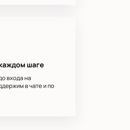
ние игр Единой Лиги ВТБ.
ный билет сразу после оплаты. Не
го клуба сейчас — купите билет
каждом шаге
до входа на
держим в чате и по