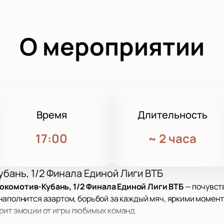
О мероприятии
Время
Длительность
17:00
~
2 часа
бань, 1/2 Финала Единой Лиги ВТБ
окомотив-Кубань, 1/2 Финала Единой Лиги ВТБ
— почувст
наполнится азартом, борьбой за каждый мяч, яркими момент
рит эмоции от игры любимых команд.