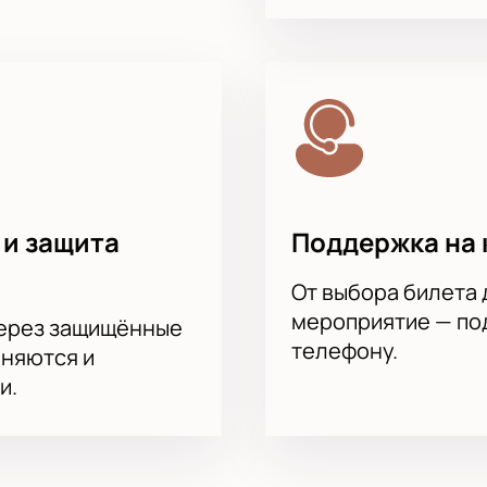
имального комфорта.
тупны специальные предложения для групп.
у — менеджер подберет лучшие места.
илетов, получить прогноз на баскетбол, посмотреть расписа
р на схеме, оплатите удобным способом и получите электрон
 событие сезона — билеты уже доступны!
 баскетбола! Выберите лучшие места для просмотра любимо
ечатления ждут каждого болельщика!
 и защита
Поддержка на 
От выбора билета 
мероприятие — под
через защищённые
телефону.
аняются и
и.