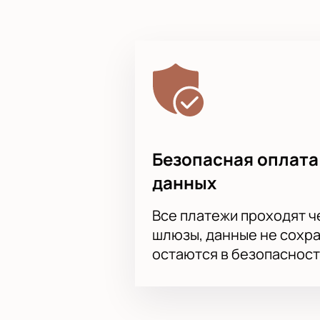
ВИП-ложи созданы для макс
Корпоративным клиентам дос
Закажите билеты по телефон
На сайте легко узнать стоимость б
Покупайте онлайн: выберите секто
пропустите главное баскетбольное
Погрузитесь в атмосферу большого
онлайн или по телефону. Яркие вп
Безопасная оплата
данных
Все платежи проходят 
шлюзы, данные не сохр
остаются в безопасност