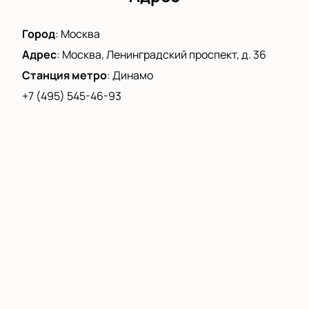
незабываемым завершением Суперкубка Единой
лиги ВТБ 2023, и у вас есть возможность стать его
Город
:
Москва
частью. Приходите и будем вместе радоваться,
Адрес
:
Москва, Ленинградский проспект, д. 36
кричать и переживать за наших героев в их борьбе
за славу и признание!
Станция метро
:
Динамо
+7 (495) 545-46-93