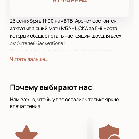
ВТБ-АРЕНА
23 сентября в 11:00 на «ВТБ-Арене» состоится
захватывающий Матч МБА - ЦСКА за 5-8 места,
который обещает стать настоящим шоу для всех
любителей баскетбола!
Этот уникальный турнир с новым форматом
объединил восемь самых сильных клубов,
Читать дальше...
представляющих Россию и Турцию, в Москве на
арене «ВТБ-Арена». Каждая команда мечтает о
триумфе и победе, а зрители получают
Почему выбирают нас
возможность насладиться зрелищными
баскетбольными противостояниями на
Нам важно, чтобы у вас остались только яркие
высочайшем уровне.
впечатления
Матч за 5-8 места станет настоящим испытанием
для команд, которые вплотную приблизились к
вершине турнира. УНИКС, «Локомотив-Кубань»,
ЦСКА, «Зенит», «Пари Нижний Новгород», МБА,