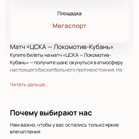
Площадка
Мегаспорт
Матч «ЦСКА — Локомотив-Кубань»
Купите билеты на матч «ЦСКА — Локомотив-
Кубань» — получите шанс окунуться в атмосферу
настоящего баскетбольного противостояния. На
площадке встретятся два сильнейших клуба
Читать дальше...
страны. Каждое очко, перехват, бросок вызывают
яркие эмоции у болельщиков. Почувствуйте драйв
баскетбола и станьте частью события среди
фанатов на трибунах.
Почему выбирают нас
Место проведения
Матч пройдет в ДС «Мегаспорт» — легендарной
Нам важно, чтобы у вас остались только яркие
арене Москвы. Арена славится отличной
впечатления
видимостью с любой точки зала. Схема зала