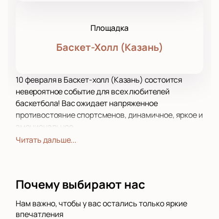
Площадка
Баскет-Холл (Казань)
10 февраля в Баскет-холл (Казань) состоится
невероятное событие для всех любителей
баскетбола! Вас ожидает напряженное
противостояние спортсменов, динамичное, яркое и
эмоциональное.
Буквально на ваших глазах спортсмены сойдут в
Читать дальше...
напряженном, отчаянном противостоянии! Еще бы,
ведь никто не хочет быть побежденным! Именно
здесь вы узнаете, что такое воля и стремление к
Почему выбирают нас
победе, мастерство и профессионализм.
У вас есть уникальная возможность почувствовать
Нам важно, чтобы у вас остались только яркие
себя непосредственным участником всего
впечатления