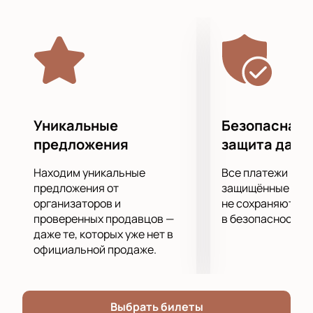
происходящего на арене, ведь ваши эмоции и
поддержка крайне важны для спортсменов.
Почувствуйте настоящий драйв, адреналин,
словом все самые спортивные эмоции, которые
может подарить состязание!
Бескомпромиссная, отчаянная встреча
соперников станет для вас одним из незабываемых
воспоминаний и впечатлений.
Уникальные
Безопасная 
предложения
защита данн
Находим уникальные
Все платежи про
предложения от
защищённые шлю
организаторов и
не сохраняются 
проверенных продавцов —
в безопасности.
даже те, которых уже нет в
официальной продаже.
Выбрать билеты