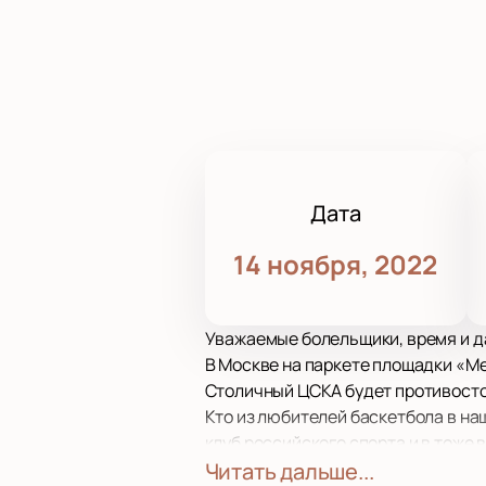
Дата
14 ноября, 2022
Уважаемые болельщики, время и д
В Москве на паркете площадки «Ме
Столичный ЦСКА будет противосто
Кто из любителей баскетбола в на
клуб российского спорта и в тоже 
москвичи были победителями больш
Читать дальше...