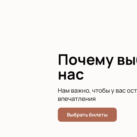
С 2000 года команда «Нижний Новг
клуб выступает начиная с сезона 
Играть против армейцев на их пл
их мастерство и немного удачи.
Купить билеты на встречу с участ
свой заказ буквально за нескольк
Почему в
нас
Нам важно, чтобы у вас ос
впечатления
Выбрать билеты