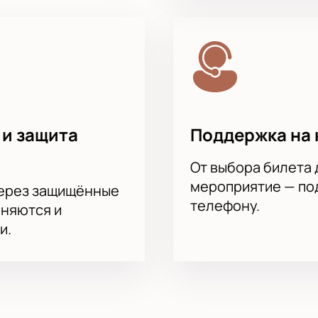
 и защита
Поддержка на 
От выбора билета 
мероприятие — под
через защищённые
телефону.
аняются и
и.