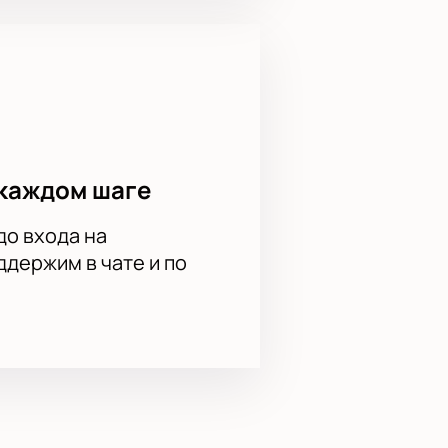
каждом шаге
до входа на
держим в чате и по