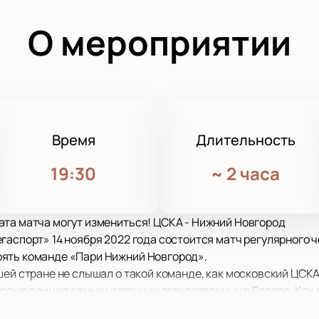
О мероприятии
Время
Длительность
19:30
~
2 часа
ата матча могут измениться! ЦСКА - Нижний Новгород
гаспорт» 14 ноября 2022 года состоится матч регулярного 
ять команде «Пари Нижний Новгород».
шей стране не слышал о такой команде, как московский ЦСК
время один из самых успешных отечественных в Европе. Как и
инства розыгрышей. На их счету уже 11 комплектов золоты