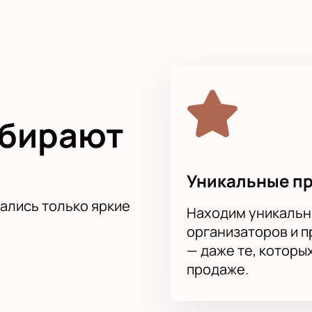
ород» представляет свой город в первенствах нашей страны
2011/2012. Лучшим результатом клуба пока остается полуфи
ощадке всегда было очень сложно даже именитым соперника
ием клубов ЦСКА и «Пари Нижний Новгород» можно прямо сей
о минут. После подтверждения заявки, бронь можно оплатить
ыбирают
Уникальные п
тались только яркие
Находим уникальн
организаторов и 
— даже те, которы
продаже.