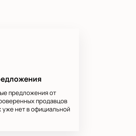
 и за ее пределами. В Единой лиге
нал плей-офф.
м. Нижегородцам пригодится все
час на нашем сайте. Сделайте
 банковской картой.
редложения
ые предложения от
проверенных продавцов
х уже нет в официальной